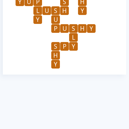
Y
U
P
S
H
L
U
S
H
Y
Y
U
P
U
S
H
Y
L
S
P
Y
H
Y